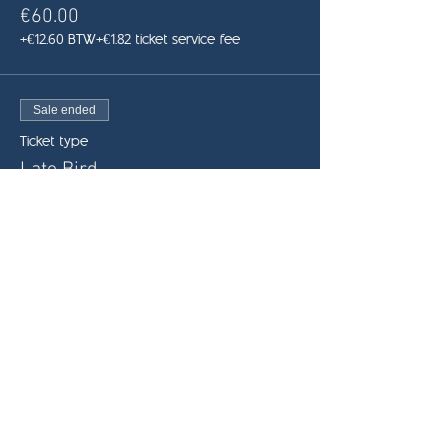
€60.00
+€12.60 BTW
+€1.82 ticket service fee
Sale ended
Ticket type
Late Bird
More info
Price
€70.00
+€14.70 BTW
+€2.12 ticket service fee
Share this event