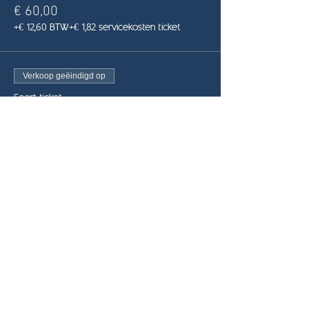
€ 60,00
+€ 12,60 BTW
+€ 1,82 servicekosten ticket
Verkoop geëindigd op
Soort ticket
Late Bird
Meer info
Prijs
€ 70,00
+€ 14,70 BTW
+€ 2,12 servicekosten ticket
Deel dit evenement