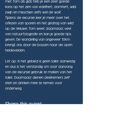
met Tom als gids heb je een zeer goede 
kans op het zien van edelhert, damhert, wild 
zwijn en misschien zelfs wel de wolf.
Tijdens de excursie leer je meer over het 
aflezen van sporen en het gedrag van wild 
op de Veluwe. Tom weet daarnaast veel 
van natuurfotografie en kan je goede tips 
geven. De wandeling van ongeveer 10km 
brengt ons door de bossen naar de open 
heidevelden.
Let op: in het gebied is geen toilet aanwezig 
en dus is het verstandig om voor aanvang 
van de excursie gebruik te maken van het 
toilet. Daarnaast dienen deelnemers zelf 
eten en drinken mee te nemen voor 
onderweg.
Share this event