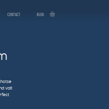
CONTACT
BLOG
um
chotse
d valt
rfect