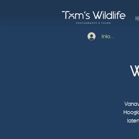
H
Inloggen
W
Vanav
Hoogl
late