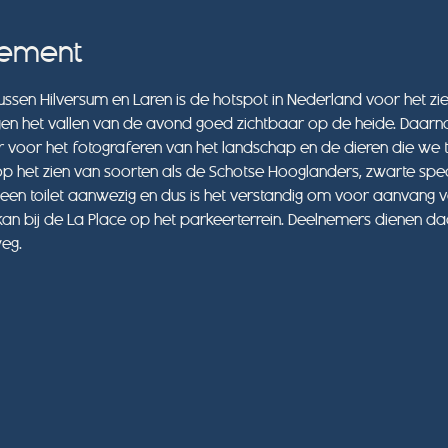
nement
ussen Hilversum en Laren is de hotspot in Nederland voor het zi
gen het vallen van de avond goed zichtbaar op de heide. Daar
r voor het fotograferen van het landschap en de dieren die we
 het zien van soorten als de Schotse Hooglanders, zwarte spe
s geen toilet aanwezig en dus is het verstandig om voor aanvang 
 kan bij de La Place op het parkeerterrein. Deelnemers dienen da
eg.