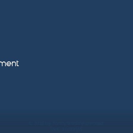
ement
© 2025 by Tom's Wildlife created.
KVK: 80133185