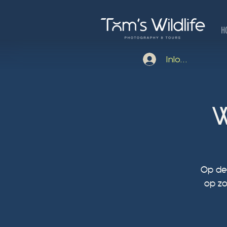
H
Inloggen
W
Op dez
op zo