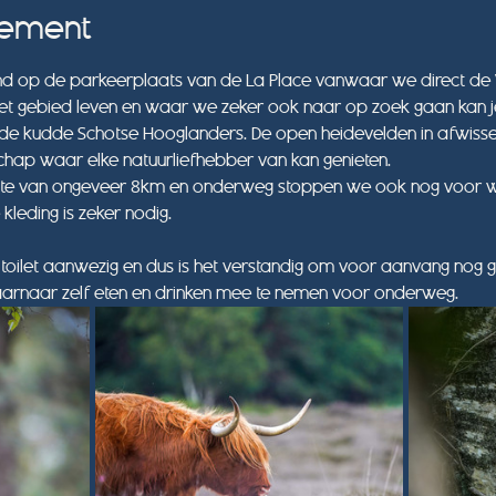
nement
d op de parkeerplaats van de La Place vanwaar we direct de 
het gebied leven en waar we zeker ook naar op zoek gaan kan je
 de kudde Schotse Hooglanders. De open heidevelden in afwisse
chap waar elke natuurliefhebber van kan genieten. 
gte van ongeveer 8km en onderweg stoppen we ook nog voor wa
eding is zeker nodig.
en toilet aanwezig en dus is het verstandig om voor aanvang nog 
daarnaar zelf eten en drinken mee te nemen voor onderweg.