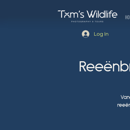
HO
Log In
Reeënbr
Van
reeën