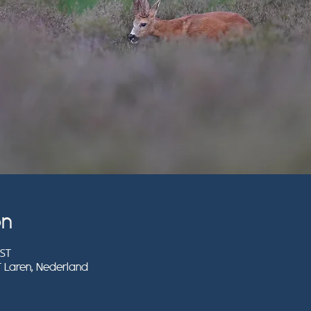
on
EST
T Laren, Nederland