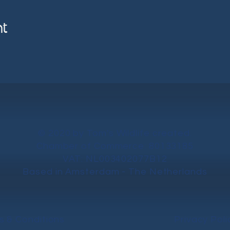
nt
© 2020 by Tom's Wildlife created.
Chamber of Commerce: 80133185
VAT: NL003402077B12
Based in Amsterdam - The Netherlands
s & Conditions
Privacy Poli