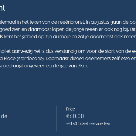
nt
lemaal in het teken van de reeënbronst. In augustus gaan de b
ra goed zien en daarnaast lopen de jonge reeën er ook nog bij. 
ds kent het gebied op zijn duimpje en zal je daarnaast ook meer 
n toilet aanwezig het is dus verstandig om voor de start van de ex
 La Place (startlocatie). Daarnaast dienen deelnemers zelf eten 
g bedraagt ongeveer een lengte van 7km.
Price
ide
€60.00
+€1.50 ticket service fee