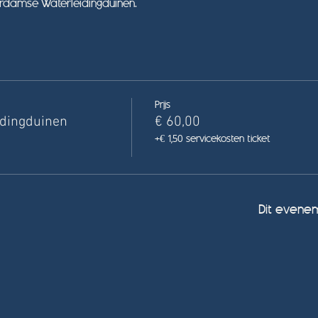
terdamse Waterleidingduinen.
Prijs
dingduinen
€ 60,00
+€ 1,50 servicekosten ticket
Dit evenem