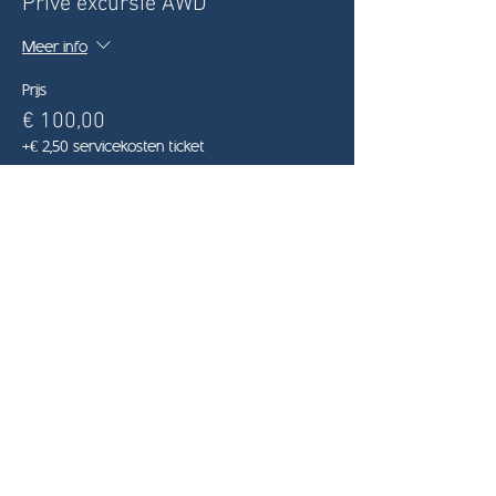
Privé excursie AWD
Meer info
Prijs
€ 100,00
+€ 2,50 servicekosten ticket
Deel dit evenement