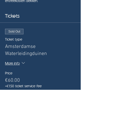
entreekosten dekken.
Tickets
Sold Out
Ticket type
Amsterdamse
Waterleidingduinen
More info
Price
€60.00
+€1.50 ticket service fee
This event is sold out