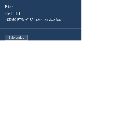
Price
€60.00
+€12.60 BTW
+€1.82 ticket service fee
Sale ended
Ticket type
Late Bird
More info
Price
€70.00
+€14.70 BTW
+€2.12 ticket service fee
Share this event