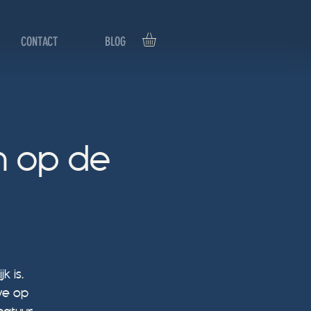
CONTACT
BLOG
en op de
k is.
we op