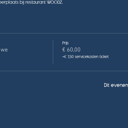
rplaats bij restaurant WOODZ.
Prijs
uwe
€ 60,00
+€ 1,50 servicekosten ticket
Dit evenem