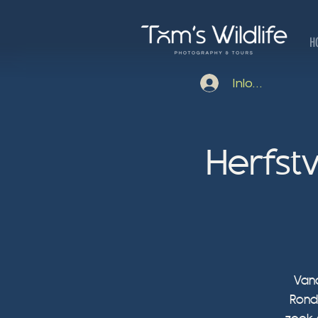
H
Inloggen
Herfstv
Vand
Rond