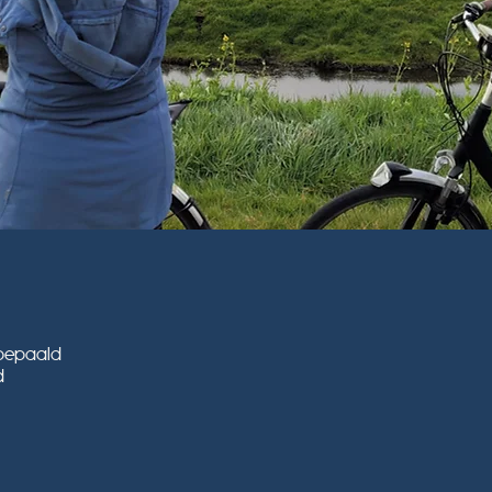
 bepaald
d