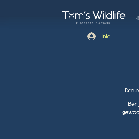
H
Inloggen
Datum
Ben 
gewoon