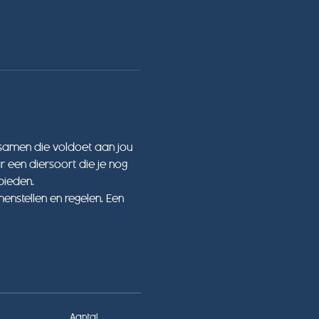
 samen die voldoet aan jou 
r een diersoort die je nog 
bieden. 
nstellen en regelen. Een 
Aantal