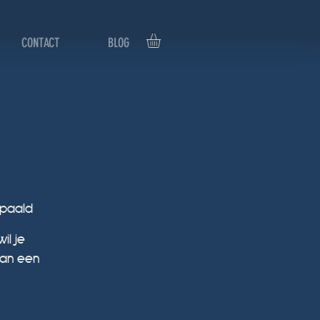
CONTACT
BLOG
epaald
il je
dan een