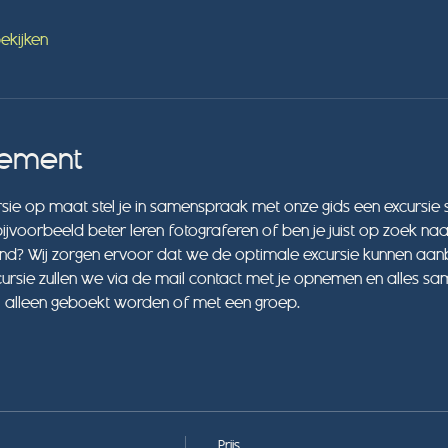
bekijken
nement
rsie op maat stel je in samenspraak met onze gids een excursie
bijvoorbeeld beter leren fotograferen of ben je juist op zoek naa
and? Wij zorgen ervoor dat we de optimale excursie kunnen aan
rsie zullen we via de mail contact met je opnemen en alles same
 alleen geboekt worden of met een groep. 
Prijs