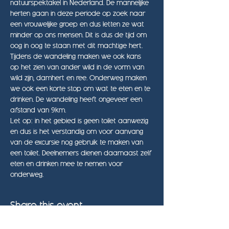
natuurspektakel in Nederland. De mannelijke 
herten gaan in deze periode op zoek naar 
een vrouwelijke groep en dus letten ze wat 
minder op ons mensen. Dit is dus de tijd om 
oog in oog te staan met dit machtige hert. 
Tijdens de wandeling maken we ook kans 
op het zien van ander wild in de vorm van 
wild zijn, damhert en ree. Onderweg maken 
we ook een korte stop om wat te eten en te 
drinken. De wandeling heeft ongeveer een 
afstand van 9km.
Let op: in het gebied is geen toilet aanwezig 
en dus is het verstandig om voor aanvang 
van de excursie nog gebruik te maken van 
een toilet. Deelnemers dienen daarnaast zelf 
eten en drinken mee te nemen voor 
onderweg.
Share this event