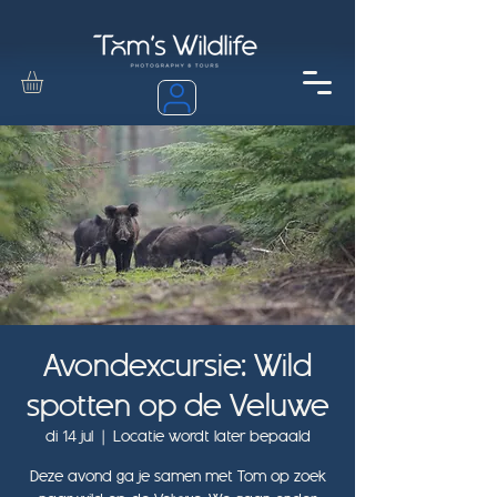
Avondexcursie: Wild
spotten op de Veluwe
di 14 jul
  |  
Locatie wordt later bepaald
Deze avond ga je samen met Tom op zoek