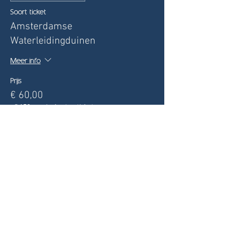
Soort ticket
Amsterdamse
Waterleidingduinen
Meer info
Prijs
€ 60,00
+€ 1,50 servicekosten ticket
Deel dit evenement