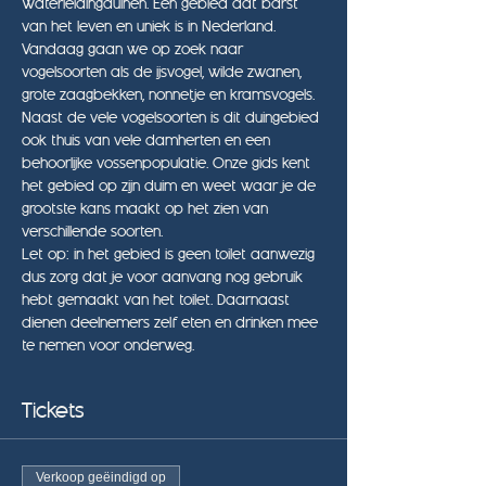
Waterleidingduinen. Een gebied dat barst 
van het leven en uniek is in Nederland. 
Vandaag gaan we op zoek naar 
vogelsoorten als de ijsvogel, wilde zwanen, 
grote zaagbekken, nonnetje en kramsvogels. 
Naast de vele vogelsoorten is dit duingebied 
ook thuis van vele damherten en een 
behoorlijke vossenpopulatie. Onze gids kent 
het gebied op zijn duim en weet waar je de 
grootste kans maakt op het zien van 
verschillende soorten.
Let op: in het gebied is geen toilet aanwezig 
dus zorg dat je voor aanvang nog gebruik 
hebt gemaakt van het toilet. Daarnaast 
dienen deelnemers zelf eten en drinken mee 
te nemen voor onderweg.
Tickets
Verkoop geëindigd op