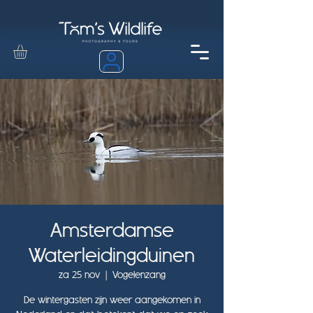
Amsterdamse
Waterleidingduinen
za 25 nov
  |  
Vogelenzang
De wintergasten zijn weer aangekomen in