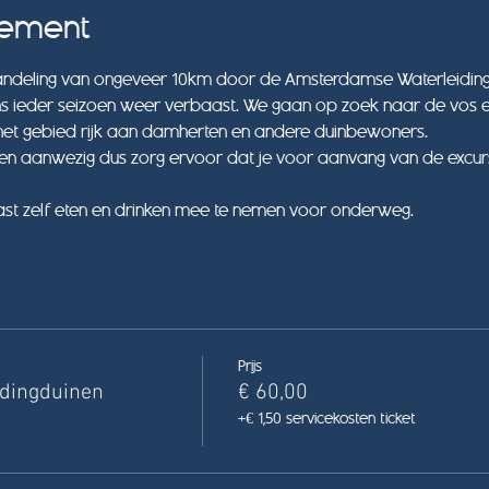
nement
eling van ongeveer 10km door de Amsterdamse Waterleidingd
ens ieder seizoen weer verbaast. We gaan op zoek naar de vos e
 het gebied rijk aan damherten en andere duinbewoners.
etten aanwezig dus zorg ervoor dat je voor aanvang van de excur
t zelf eten en drinken mee te nemen voor onderweg.
Prijs
dingduinen
€ 60,00
+€ 1,50 servicekosten ticket