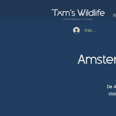
H
Inloggen
Amste
De A
sta